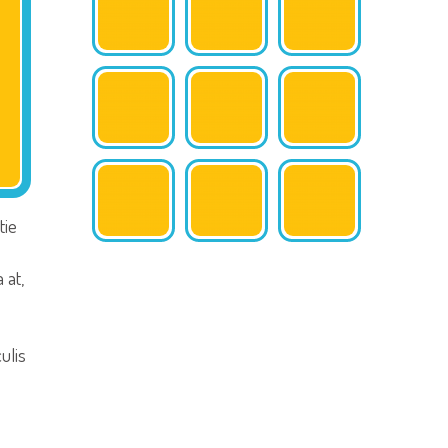
tie
 at,
ulis