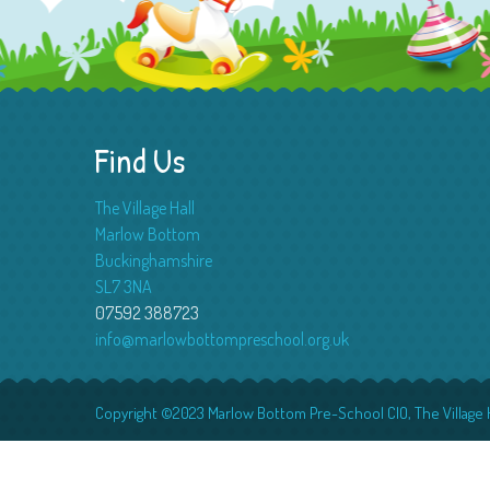
Find Us
The Village Hall
Marlow Bottom
Buckinghamshire
SL7 3NA
07592 388723
info@marlowbottompreschool.org.uk
Copyright ©2023 Marlow Bottom Pre-School CIO, The Village H