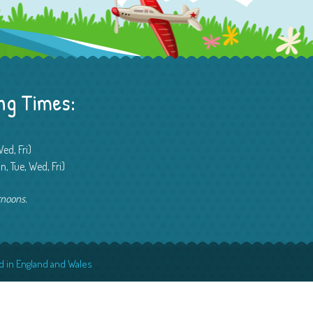
ng Times:
ed, Fri)
 Tue, Wed, Fri)
rnoons.
d in England and Wales