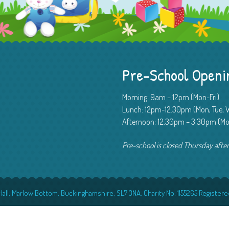
Pre-School Openi
Morning: 9am – 12pm (Mon-Fri)
Lunch: 12pm-12.30pm (Mon, Tue, W
Afternoon: 12.30pm – 3.30pm (Mon,
Pre-school is closed Thursday afte
all, Marlow Bottom, Buckinghamshire, SL7 3NA. Charity No: 1155265 Registere