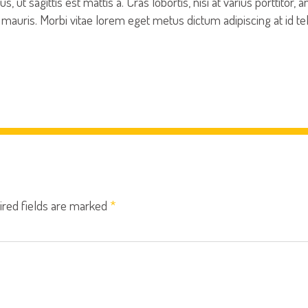
t sagittis est mattis a. Cras lobortis, nisi at varius porttitor, a
auris. Morbi vitae lorem eget metus dictum adipiscing at id tel
ired fields are marked
*