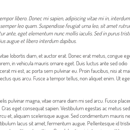
tempor libero. Donec mi sapien, adipiscing vitae mi in, interdum
e semper leo quam. Suspendisse feugiat urna leo, sit amet rutr
ur ante, eget elementum nunc mollis iaculis. Sed in purus trist
rius augue et libero interdum dapibus.
vitae lobortis diam, et auctor erat. Donec erat metus, congue eg
orem, in vehicula mauris ornare eget. Duis luctus ante sed odio
rat mi est, ac porta sem pulvinar eu. Proin faucibus, nisi at mat
lectus quis arcu. Fusce a tempor tellus, non aliquet enim. Ut ege
felis pulvinar magna, vitae ornare diam mi sed arcu. Fusce place
. Cras eget consequat sapien. Vestibulum egestas ac metus se
arcu et, aliquam scelerisque augue. Sed condimentum mauris n
ibulum lacus sit amet, fermentum augue. Pellentesque id trist