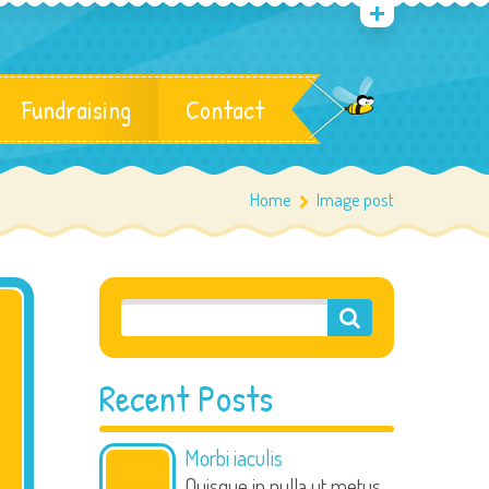
Fundraising
Contact
Home
Image post
Recent Posts
Morbi iaculis
Quisque in nulla ut metus