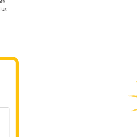
nte
lus.