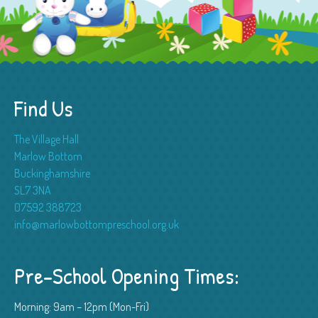
Find Us
The Village Hall
Marlow Bottom
Buckinghamshire
SL7 3NA
07592 388723
info@marlowbottompreschool.org.uk
Pre-School Opening Times:
Morning: 9am – 12pm (Mon-Fri)